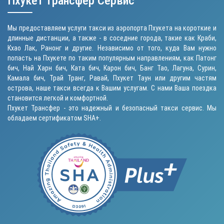
Пхукет Трансфер Сервис
Мы предоставляем услуги такси из аэропорта Пхукета на короткие и
длинные дистанции, а также - в соседние города, такие как Краби,
Кхао Лак, Ранонг и другие. Независимо от того, куда Вам нужно
попасть на Пхукете по таким популярным направлениям, как
Патонг
бич
, Най Харн бич,
Ката бич
,
Карон бич
, Банг Тао, Лагуна, Сурин,
Камала бич
, Трай Транг, Равай,
Пхукет Таун
или другим частям
острова, наше такси всегда к Вашим услугам. С нами Ваша поездка
становится легкой и комфортной.
Пхукет Трансфер - это надежный и безопасный такси сервис. Мы
обладаем сертификатом SHA+.